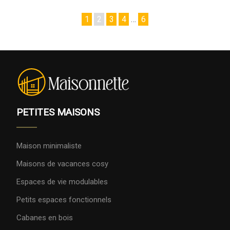
1
2
3
4
…
6
PETITES MAISONS
Maison minimaliste
Maisons de vacances cosy
Espaces de vie modulables
Petits espaces fonctionnels
Cabanes en bois