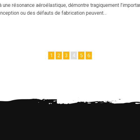
une résonance aéroélastique, démontre tragiquement l’importanc
nception ou des défauts de fabrication peuvent…
1
2
3
4
5
6