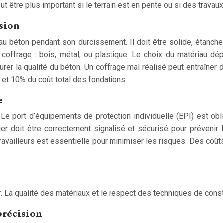
 être plus important si le terrain est en pente ou si des travau
ision
u béton pendant son durcissement. Il doit être solide, étanche
e coffrage : bois, métal, ou plastique. Le choix du matériau d
surer la qualité du béton. Un coffrage mal réalisé peut entraîner
 et 10% du coût total des fondations.
e
 Le port d’équipements de protection individuelle (EPI) est obli
tier doit être correctement signalisé et sécurisé pour préveni
 travailleurs est essentielle pour minimiser les risques. Des co
. La qualité des matériaux et le respect des techniques de constr
précision