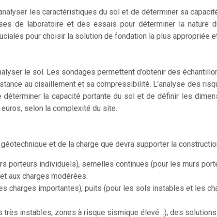
nalyser les caractéristiques du sol et de déterminer sa capacité
s de laboratoire et des essais pour déterminer la nature du
ciales pour choisir la solution de fondation la plus appropriée e
nalyser le sol. Les sondages permettent d’obtenir des échantillo
tance au cisaillement et sa compressibilité. L’analyse des ri
 déterminer la capacité portante du sol et de définir les dime
euros, selon la complexité du site.
géotechnique et de la charge que devra supporter la construction
s porteurs individuels), semelles continues (pour les murs porteu
 et aux charges modérées.
s charges importantes), puits (pour les sols instables et les ch
ls très instables, zones à risque sismique élevé…), des solutio