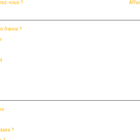
rez-vous ?
Affai
n france ?
r
t
ns
taire ?