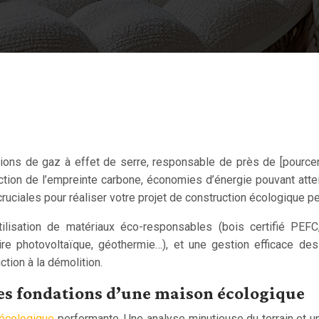
sions de gaz à effet de serre, responsable de près de [pourc
tion de l’empreinte carbone, économies d’énergie pouvant attei
cruciales pour réaliser votre projet de construction écologique p
lisation de matériaux éco-responsables (bois certifié PEFC,
ire photovoltaïque, géothermie…), et une gestion efficace des
ction à la démolition.
 les fondations d’une maison écologique
écologique
performante. Une analyse minutieuse du terrain et une