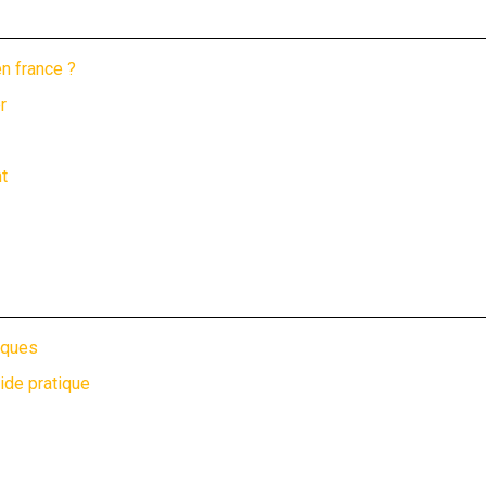
n france ?
r
t
iques
ide pratique