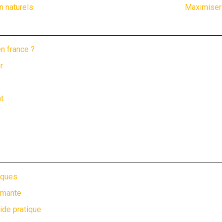
n naturels
Maximiser 
n france ?
r
t
iques
rmante
ide pratique