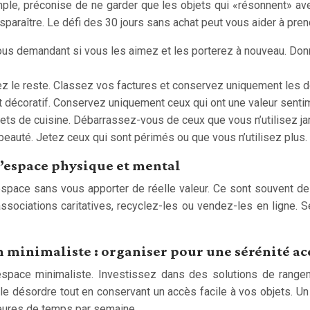
emple, préconise de ne garder que les objets qui «résonnent» a
 disparaître. Le défi des 30 jours sans achat peut vous aider à 
ous demandant si vous les aimez et les porterez à nouveau. Don
z le reste. Classez vos factures et conservez uniquement les 
 décoratif. Conservez uniquement ceux qui ont une valeur sentim
jets de cuisine. Débarrassez-vous de ceux que vous n’utilisez j
auté. Jetez ceux qui sont périmés ou que vous n’utilisez plus.
r l’espace physique et mental
space sans vous apporter de réelle valeur. Ce sont souvent d
ssociations caritatives, recyclez-les ou vendez-les en ligne.
minimaliste : organiser pour une sérénité ac
pace minimaliste. Investissez dans des solutions de rangeme
er le désordre tout en conservant un accès facile à vos objets. U
eures de temps par semaine.