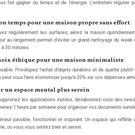
ous fait gagner du temps et de l’énergie. L’entretien régulie
son temps pour une maison propre sans effort
yez régulièrement les surfaces, aérez la maison quotidiennem
 jour au rangement permet d’éviter un grand nettoyage du wee
 à 30 minutes.
hoix éthique pour une maison minimaliste
ble. Privilégiez l’achat d’objets durables et de qualité plutô
 peut vous faire économiser jusqu’à 20% sur vos dépenses annu
r un espace mental plus serein
. Supprimez les applications inutiles, désabonnez-vous des news
 Prenez 1 heure par semaine pour organiser vos documents numé
érieur paisible, fonctionnel et inspirant. Un espace qui reflèt
le, où vous vous sentez bien et serein.