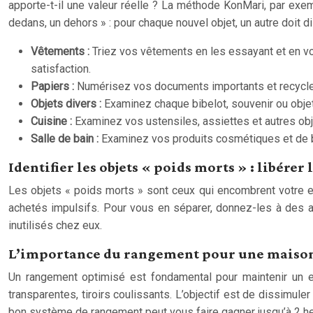
apporte-t-il une valeur réelle ? La méthode KonMari, par ex
dedans, un dehors » : pour chaque nouvel objet, un autre doit
Vêtements :
Triez vos vêtements en les essayant et en v
satisfaction.
Papiers :
Numérisez vos documents importants et recycle
Objets divers :
Examinez chaque bibelot, souvenir ou objet
Cuisine :
Examinez vos ustensiles, assiettes et autres ob
Salle de bain :
Examinez vos produits cosmétiques et de be
Identifier les objets « poids morts » : libére
Les objets « poids morts » sont ceux qui encombrent votre e
achetés impulsifs. Pour vous en séparer, donnez-les à des a
inutilisés chez eux.
L’importance du rangement pour une maison 
Un rangement optimisé est fondamental pour maintenir un es
transparentes, tiroirs coulissants. L’objectif est de dissimul
bon système de rangement peut vous faire gagner jusqu’à 2 h