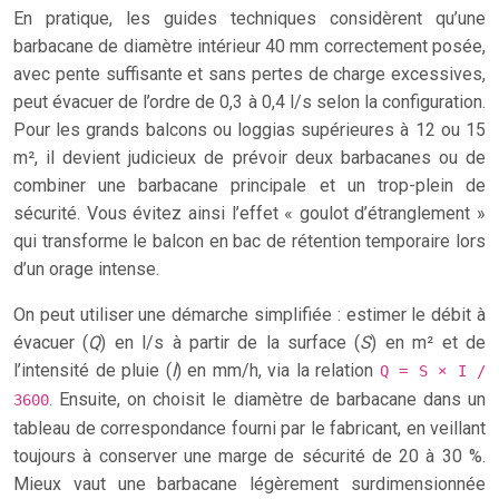
En pratique, les guides techniques considèrent qu’une
barbacane de diamètre intérieur 40 mm correctement posée,
avec pente suffisante et sans pertes de charge excessives,
peut évacuer de l’ordre de 0,3 à 0,4 l/s selon la configuration.
Pour les grands balcons ou loggias supérieures à 12 ou 15
m², il devient judicieux de prévoir deux barbacanes ou de
combiner une barbacane principale et un trop-plein de
sécurité. Vous évitez ainsi l’effet « goulot d’étranglement »
qui transforme le balcon en bac de rétention temporaire lors
d’un orage intense.
On peut utiliser une démarche simplifiée : estimer le débit à
évacuer (
Q
) en l/s à partir de la surface (
S
) en m² et de
l’intensité de pluie (
I
) en mm/h, via la relation
Q = S × I /
. Ensuite, on choisit le diamètre de barbacane dans un
3600
tableau de correspondance fourni par le fabricant, en veillant
toujours à conserver une marge de sécurité de 20 à 30 %.
Mieux vaut une barbacane légèrement surdimensionnée