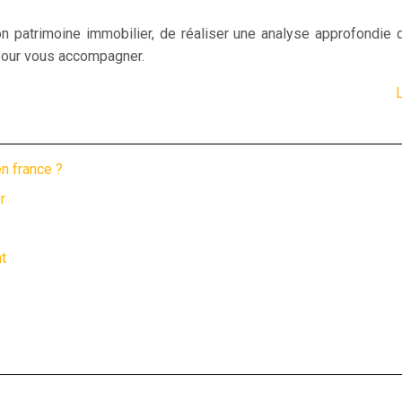
on patrimoine immobilier, de réaliser une analyse approfondie
 pour vous accompagner.
L
n france ?
r
t