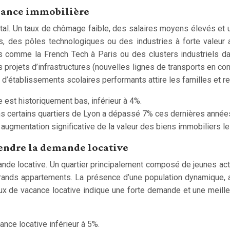
ssance immobilière
ntal. Un taux de chômage faible, des salaires moyens élevés e
es, des pôles technologiques ou des industries à forte valeur 
omme la French Tech à Paris ou des clusters industriels da
projets d’infrastructures (nouvelles lignes de transports en co
d’établissements scolaires performants attire les familles et renf
 est historiquement bas, inférieur à 4%.
s certains quartiers de Lyon a dépassé 7% ces dernières année
ugmentation significative de la valeur des biens immobiliers le 
endre la demande locative
ande locative. Un quartier principalement composé de jeunes act
s grands appartements. La présence d’une population dynamique,
e taux de vacance locative indique une forte demande et une meille
ance locative inférieur à 5%.