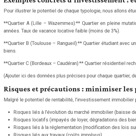
Pour illustrer le potentiel de chaque typologie, nous allons ét
**Quartier A (Lille – Wazemmes):** Quartier en pleine mutati
années. Taux de vacance locative faible (moins de 3%).
**Quartier B (Toulouse – Rangueil):** Quartier étudiant avec u
biens.
**Quartier C (Bordeaux – Caudéran):** Quartier résidentiel rech
(Ajouter ici des données plus précises pour chaque quartier, d
Risques et précautions : minimiser les 
Malgré le potentiel de rentabilité, l’investissement immobilier p
Risques liés à l’évolution du marché immobilier (baisse de
Risques locatifs (impayés de loyer, dégradations des bien
Risques liés à la réglementation (modification des lois sur
Risques liés aux travaux (coûts imprévus).