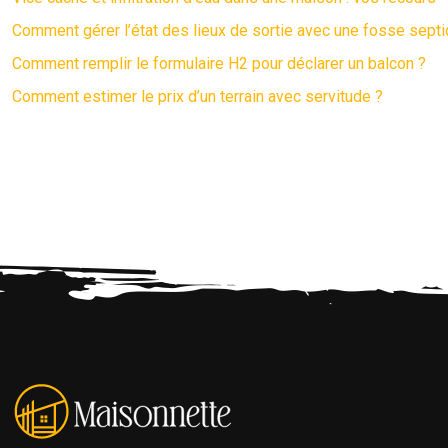
Comment gérer l’état des lieux de sortie avec une fosse septi
Comment remplir le formulaire H2 pour déclarer un balcon ?
Comment estimer le prix d’un terrain avec servitude ?